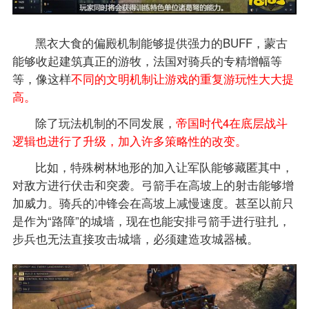
黑衣大食的偏殿机制能够提供强力的BUFF，蒙古
能够收起建筑真正的游牧，法国对骑兵的专精增幅等
等，像这样
不同的文明机制让游戏的重复游玩性大大提
高。
除了玩法机制的不同发展，
帝国时代4在底层战斗
逻辑也进行了升级，加入许多策略性的改变。
比如，特殊树林地形的加入让军队能够藏匿其中，
对敌方进行伏击和突袭。弓箭手在高坡上的射击能够增
加威力。骑兵的冲锋会在高坡上减慢速度。甚至以前只
是作为“路障”的城墙，现在也能安排弓箭手进行驻扎，
步兵也无法直接攻击城墙，必须建造攻城器械。