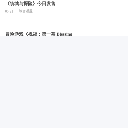
《筑城与探险》今日发售
综合话题
05-21
冒险游戏《祝福：第一幕 Blessing
Part I》Steam平台发售
综合话题
05-21
角色扮演游戏《谍：惊蛰》今日上线
综合话题
05-21
独立游戏《魔釜小女巫》Demo今日上
线
综合话题
05-21
《JDM: 漂移大师》今日Steam平台发