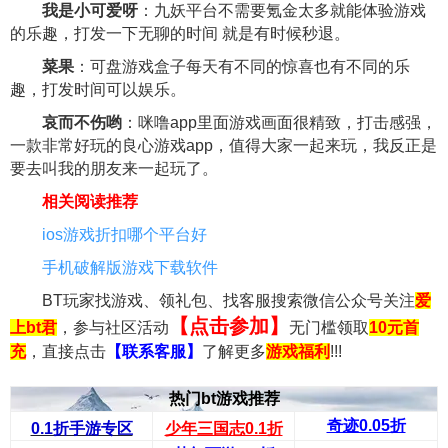
我是小可爱呀
：九妖平台不需要氪金太多就能体验游戏
的乐趣，打发一下无聊的时间 就是有时候秒退。
菜果
：可盘游戏盒子每天有不同的惊喜也有不同的乐
趣，打发时间可以娱乐。
哀而不伤哟
：咪噜app里面游戏画面很精致，打击感强，
一款非常好玩的良心游戏app，值得大家一起来玩，我反正是
要去叫我的朋友来一起玩了。
相关阅读推荐
ios游戏折扣哪个平台好
手机破解版游戏下载软件
BT玩家找游戏、领礼包、找客服搜索微信公众号关注
爱
【点击参加】
上bt君
，参与社区活动
无门槛领取
10元首
充
，直接点击
【联系客服】
了解更多
游戏福利
!!!
热门bt游戏推荐
奇迹0.05折
0.1折手游专区
少年三国志0.1折