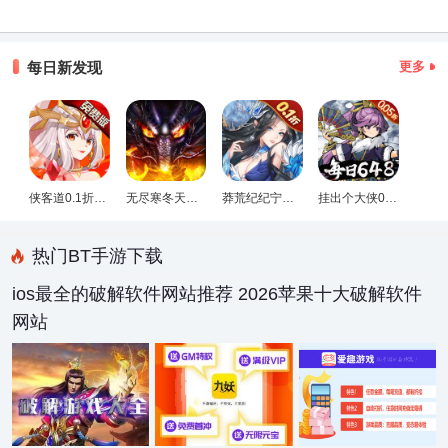
每日新发现
更多
侠客道0.1折变态版
无尽寒冬天蛇新春送礼版
莽荒纪纪宁传奇0.1折送无限连抽版
挂出个大侠0.05折免单福利版
热门BT手游下载
ios最全的破解软件网站推荐 2026苹果十大破解软件
网站